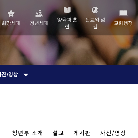
양육과 훈
선교와 섬
희망세대
청년세대
교회행정
련
김
사진/영상
청년부 소개
설교
게시판
사진/영상