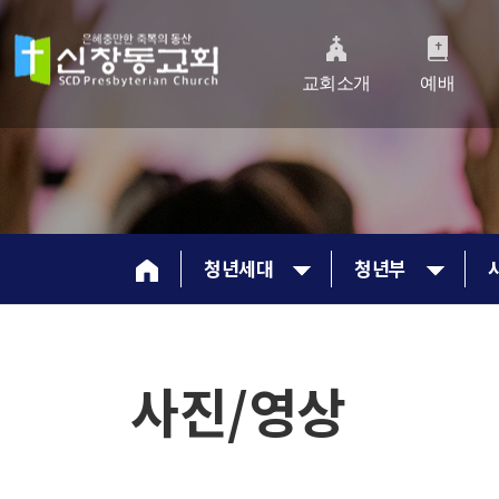
교회소개
예배
청년세대
청년부
사진/영상