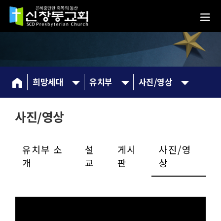
희망세대
유치부
사진/영상
사진/영상
유치부 소
설
게시
사진/영
개
교
판
상