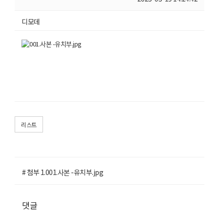
디모데
리스트
# 첨부 1.001.사본 -유치부.jpg
댓글