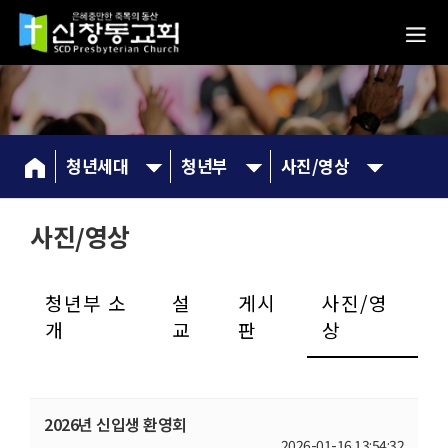
청년세대
청년부
사진/영상
사진/영상
청년부 소
설
게시
사진/영
개
교
판
상
2026년 신입생 환영회
2026-01-16 13:54:32