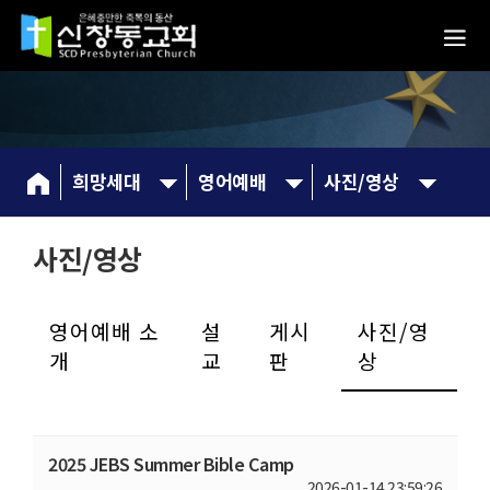
희망세대
영어예배
사진/영상
사진/영상
영어예배 소
설
게시
사진/영
개
교
판
상
2025 JEBS Summer Bible Camp
2026-01-14 23:59:26